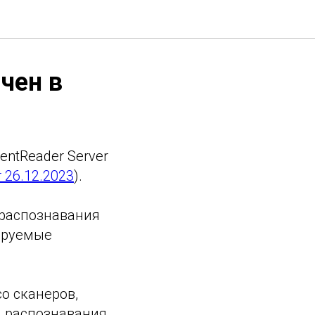
чен в
entReader Server
 26.12.2023
).
 распознавания
ируемые
со сканеров,
и распознавания,