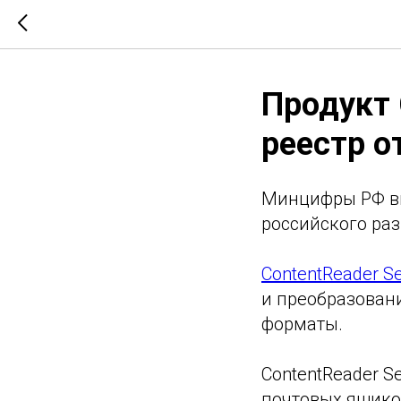
Продукт 
реестр о
Минцифры РФ вне
российского раз
ContentReader Se
и преобразован
форматы.
ContentReader S
почтовых ящиков