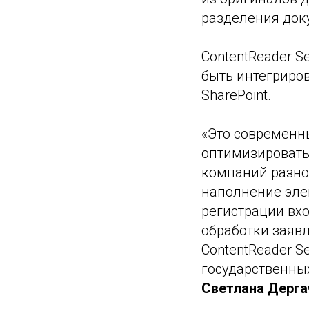
разделения док
ContentReader S
быть интегриро
SharePoint.
«Это современн
оптимизировать
компаний разно
наполнение эле
регистрации вх
обработки заяв
ContentReader S
государственны
Светлана Дерга