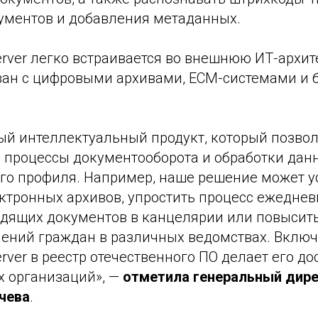
ументов и добавления метаданных.
erver легко встраивается во внешнюю ИТ-архит
ван с цифровыми архивами, ECM-системами и 
ый интеллектуальный продукт, который позво
 процессы документооборота и обработки дан
го профиля. Например, наше решение может у
ктронных архивов, упростить процесс ежедне
одящих документов в канцелярии или повысит
лений граждан в различных ведомствах. Вклю
erver в реестр отечественного ПО делает его д
х организаций», —
отметила генеральный дирек
чева
.