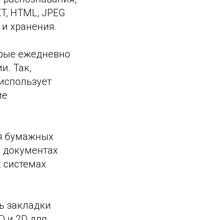
XT, HTML, JPEG
 и хранения.
орые ежедневно
и. Так,
 использует
ие
ия бумажных
в документах
 системах
ть закладки
D и 2D для