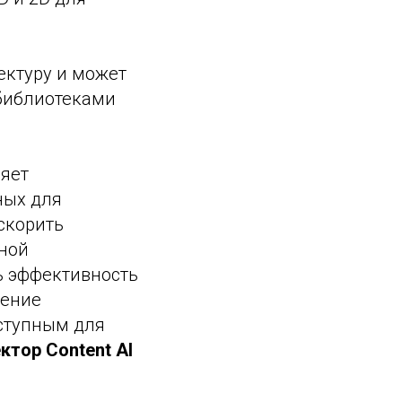
ектуру и может
библиотеками
ляет
ных для
скорить
вной
ь эффективность
чение
оступным для
тор Content AI