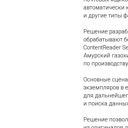
автоматически к
и другие типы ф
Решение разраб
обрабатывают б
ContentReader S
Амурский газох
по производств
Основные сцена
экземпляров в е
для дальнейшег
и поиска данных
Решение позволя
из оригиналов д