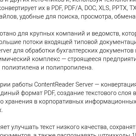
онвертирует их в PDF, PDF/A, DOC, XLS, PPTX, T
айлов, удобные для поиска, просмотра, обмена
отано для крупных компаний и ведомств, кот
ольшие потоки входящей типовой документаци
erver для обработки бухгалтерских документов
имический комплекс — строящееся предприят
у полиэтилена и полипропилена.
рии работы ContentReader Server — конвертац
диный формат PDF, создание текстового слоя 
о хранения в корпоративных информационных
.
ет улучшать текст низкого качества, сохраня
окументов, а также распознавать штрихкоды 1