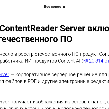
Все новости
ContentReader Server вклю
течественного ПО
сло в реестр отечественного ПО продукт Cont
работчика ИИ-продуктов Content AI (
№ 20 814 от
rver
— корпоративное серверное решение для
ия файлов в PDF и другие электронные редакт
erver получает изображения из сетевых папок, 
 и других источников и, используя технологи