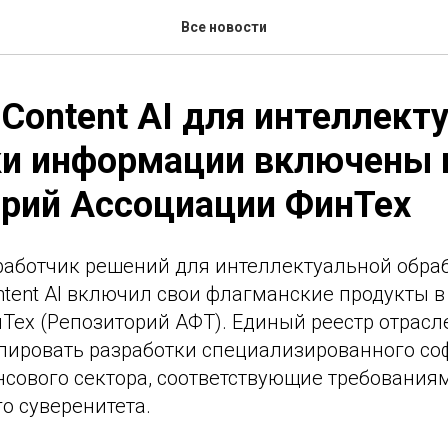
Все новости
Content AI для интеллект
ки информации включены 
орий Ассоциации ФинТех
работчик решений для интеллектуальной обра
tent AI включил свои флагманские продукты в
Тех (Репозиторий АФТ). Единый реестр отрасл
лировать разработки специализированного со
сового сектора, соответствующие требования
о суверенитета.