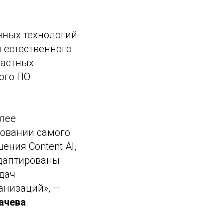
нных технологий
 естественного
частных
ого ПО
лее
зовании самого
ния Content AI,
адаптированы
адач
анизаций», —
ачева
.