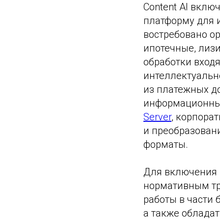
Content AI вкл
платформу для 
востребовано о
ипотечные, лизи
обработки вход
интеллектуальн
из платежных д
информационные
Server
, корпора
и преобразован
форматы.
Для включения 
нормативным тр
работы в части 
а также облада