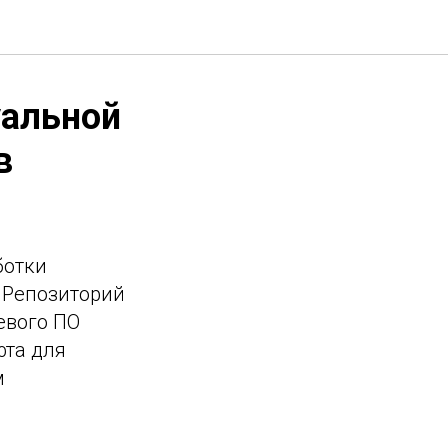
уальной
в
ботки
 Репозиторий
евого ПО
фта для
м