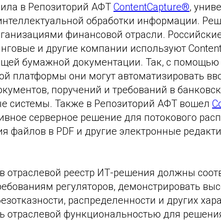
ючила в Репозиторий АФТ
ContentCapture®
, унив
интеллектуальной обработки информации. Ре
рганизациями финансовой отрасли. Российские
нговые и другие компании используют Content
ящей бумажной документации. Так, с помощью
ой платформы они могут автоматизировать вв
окументов, поручений и требований в банковс
 системы. Также в Репозиторий АФТ вошел
C
тивное серверное решение для потокового рас
ия файлов в PDF и другие электронные редакт
в отраслевой реестр ИТ-решения должны соот
ебованиям регуляторов, демонстрировать выс
безотказности, распределенности и других хар
ть отраслевой функциональностью для решени