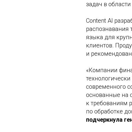
задач в области
Content AI разр
распознавания т
языка для крупн
клиентов. Прод
и рекомендован
«Компании фина
технологически
современного со
основанные на 
к требованиям р
по обработке до
подчеркнула ге