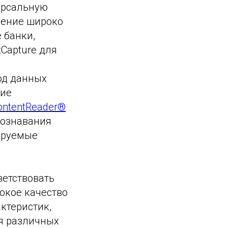
ерсальную
шение широко
 банки,
Capture для
од данных
кие
ontentReader®
познавания
ируемые
ветствовать
окое качество
актеристик,
я различных