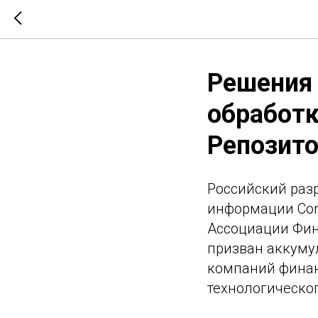
Решения 
обработ
Репозит
Российский раз
информации Con
Ассоциации Фин
призван аккуму
компаний финан
технологическог