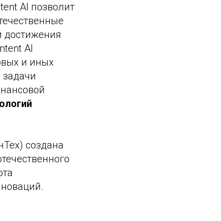
ent AI позволит
течественные
и достижения
tent AI
овых и иных
 задачи
инансовой
нологий
нТех) создана
отечественного
ота
нноваций.