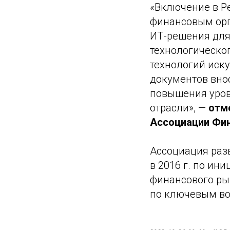
«Включение в Р
финансовым орг
ИТ-решения для
технологическог
технологий иск
документов вно
повышения уров
отрасли», —
отм
Ассоциации Фин
Ассоциация раз
в 2016 г. по ин
финансового ры
по ключевым во