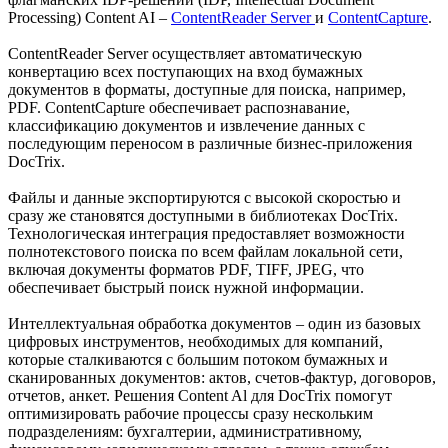
Processing) Content AI –
ContentReader Server
и
ContentСapture
.
ContentReader Server осуществляет автоматическую
конвертацию всех поступающих на вход бумажных
документов в форматы, доступные для поиска, например,
PDF. ContentСapture обеспечивает распознавание,
классификацию документов и извлечение данных с
последующим переносом в различные бизнес-приложения
DocTrix.
Файлы и данные экспортируются с высокой скоростью и
сразу же становятся доступными в библиотеках DocTrix.
Технологическая интеграция предоставляет возможности
полнотекстового поиска по всем файлам локальной сети,
включая документы форматов PDF, TIFF, JPEG, что
обеспечивает быстрый поиск нужной информации.
Интеллектуальная обработка документов – один из базовых
цифровых инструментов, необходимых для компаний,
которые сталкиваются с большим потоком бумажных и
сканированных документов: актов, счетов-фактур, договоров,
отчетов, анкет. Решения Content Al для DocTrix помогут
оптимизировать рабочие процессы сразу нескольким
подразделениям: бухгалтерии, административному,