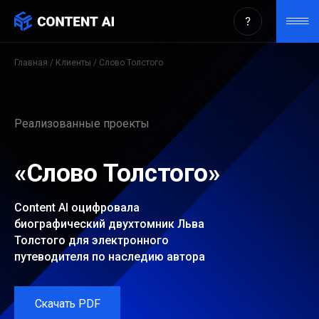
Оцифровка биографических
книг о Льве Толстом — кейс
Content AI
Главная
/
Клиенты
/ Слово Толстого
Реализованные проекты
«Слово Толстого»
Content AI оцифровала
биографический двухтомник Льва
Толстого для электронного
путеводителя по наследию автора
Скачать PDF