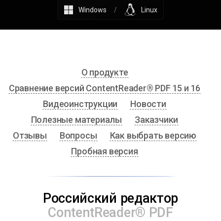
Windows
/
Linux
О продукте
Сравнение версий ContentReader® PDF 15 и 16
Видеоинструкции
Новости
Полезные материалы
Заказчики
Отзывы
Вопросы
Как выбрать версию
Пробная версия
Российский редактор
ContentReader® PDF