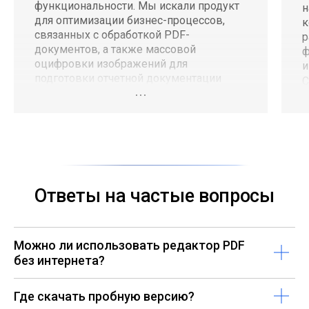
функциональности. Мы искали продукт
н
для оптимизации бизнес-процессов,
к
связанных с обработкой PDF-
р
документов, а также массовой
ф
оцифровки изображений для
и
подготовки отчетной документации
C
во всех линейных процессах компании.
и
Интеграция нового продукта
и
реализована поэтапно и без
з
приостановки рабочих процессов.
п
Ответы на частые вопросы
Можно ли использовать редактор PDF
без интернета?
Где скачать пробную версию?