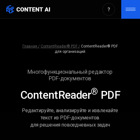
Многофункциональный
редактор PDF-документов с
ИИ-ассистентом для
Главная /
ContentReader® PDF /
ContentReader® PDF
для организаций
организаций
Многофункциональный редактор
PDF-документов
®
ContentReader
PDF
Редактируйте, анализируйте и извлекайте
текст из PDF-документов
для решения повседневных задач