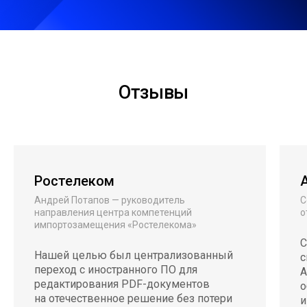
Отзывы
Ростелеком
Андрей Потапов — руководитель
С
направления центра компетенций
о
импортозамещения «Ростелекома»
С
Нашей целью был централизованный
с
переход с иностранного ПО для
А
редактирования PDF-документов
о
на отечественное решение без потери
и