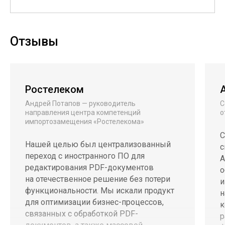
Отзывы
Ростелеком
Андрей Потапов — руководитель
С
направления центра компетенций
о
импортозамещения «Ростелекома»
С
Нашей целью был централизованный
с
переход с иностранного ПО для
А
редактирования PDF-документов
о
на отечественное решение без потери
и
функциональности. Мы искали продукт
н
для оптимизации бизнес-процессов,
к
связанных с обработкой PDF-
р