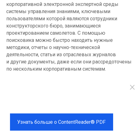
корпоративной электронной экспертной среды
системы управления знаниями, ключевыми
пользователями которой являются сотрудники
конструкторского бюро, занимающиеся
проектированием самолетов. С помощью
поисковика можно быстро находить нужные
методики, отчеты о научно-технической
деятельности, статьи из отраслевых журналов
и другие документы, даже если они рассредоточены
по нескольким корпоративным системам.
×
Также Intelligent Search применяется для поиска
нужных экспертов, информация о компетенциях
Российская альтернатива
которых организована в виде документов. Таким
Adobe Acrobat
образом, сотрудники могут оперативно найти
не только нужный документ, но и полезный для
решения задачи контакт».
Узнать больше о ContentReader® PDF
Антон Елисеев