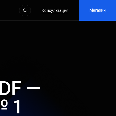
 Content AI
Магазин
Консультация
DF —
№ 1