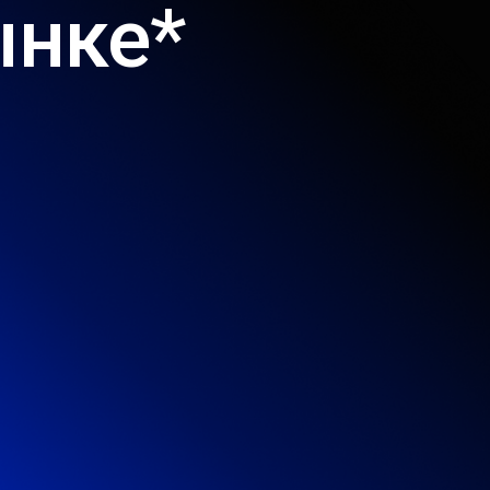
ынке*