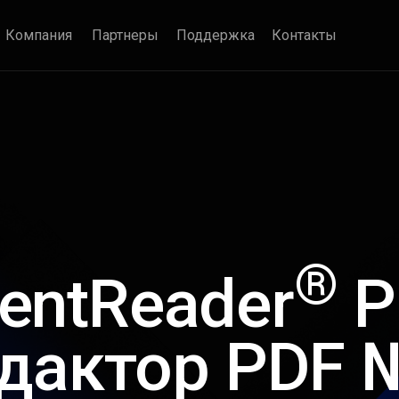
еллектуаль­ными технологиями
Компания
Партнеры
Поддержка
Контакты
®
entReader
P
дактор PDF 