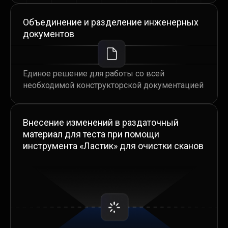
Работа со скриншотами из учебников
и методических материалов,
Объединение и разделение инженерных
распознавание текста
документов
Возможность изменять «нередактируемые»
учебные материалы
Единое решение для работы со всей
необходимой конструкторской документацией
Внесение изменений в раздаточный
материал для теста при помощи
инструмента «Ластик» для очистки сканов
Внесение изменений в раздаточный
материал для теста при помощи
инструмента «Ластик» для очистки сканов