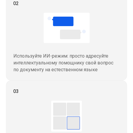
02
документа
Использование электронных подписей
для обеспечения юридической
значимости PDF-документов
Применение как для внутреннего
документооборота, так и при взаимодействии
с контрагентами
Упрощение работы с мультилингвальными
Используйте ИИ-режим: просто адресуйте
актами и договорами
интеллектуальному помощнику свой вопрос
по документу на естественном языке
03
Сохранение документа в формате PDF/A
для корректного хранения в электронном