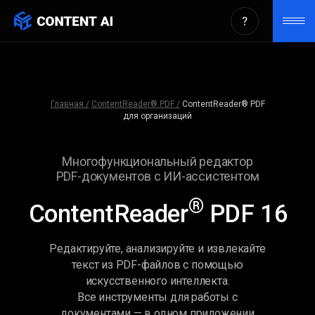
ContentReader® PDF 16.
Многофункциональный
редактор PDF-документов с
Главная /
ContentReader® PDF /
ContentReader® PDF
для организаций
ИИ-ассистентом для
организаций.
Многофункциональный редактор
PDF-документов с ИИ-ассистентом
®
ContentReader
PDF 16
Редактируйте, анализируйте и извлекайте
текст из PDF-файлов с помощью
искусственного интеллекта.
Все инструменты для работы с
документами — в одном приложении