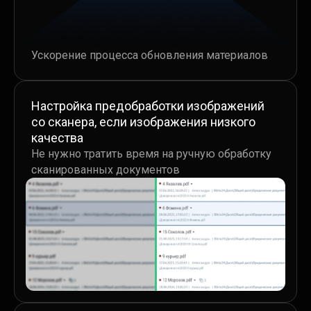
Ускорение процесса обновления материалов
Ускорение процесса обновления материалов
Настройка предобработки изображений
со сканера, если изображения низкого
качества
Настройка предобработки изображений
Не нужно тратить время на ручную обработку
со сканера, если изображения низкого
сканированных документов
качества
Не нужно тратить время на ручную обработку
сканированных документов