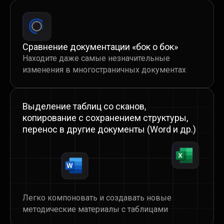
языках, включая восточные — актуально
для факультативов
Редактирование текста на сканах
и изображениях — отредактируйте нужные
Сравнение документации «бок о бок»
фрагменты текста без потери структуры
Находите даже самые незначительные
изменения в многостраничных документах
Выделение таблиц со сканов,
копирование с сохранением структуры,
Выделение таблиц со сканов,
перенос в другие документы (Word и др.)
копирование с сохранением структуры,
перенос в другие документы (Word и др.)
Легко компоновать и создавать новые
методические материалы с таблицами
Легко компоновать и создавать новые
методические материалы с таблицами