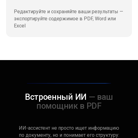
архиве
Редактируйте и сохраняйте ваши результаты —
Упрощение ведение электронного
экспортируйте содержимое в PDF, Word или
документооборота — все в единой программе
Excel
Встроенный ИИ
— ваш
помощник в PDF
ИИ-ассистент не просто ищет информацию
по документу, но и понимает его структуру: