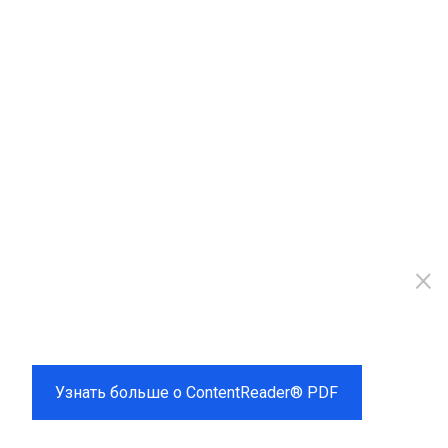
×
Российская альтернатива
Adobe Acrobat
Узнать больше о ContentReader® PDF