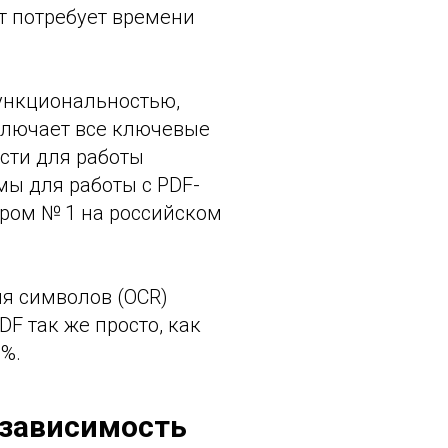
т потребует времени
функциональностью,
ключает все ключевые
сти для работы
мы для работы с PDF-
ром № 1 на российском
ия символов (OCR)
F так же просто, как
8%.
езависимость