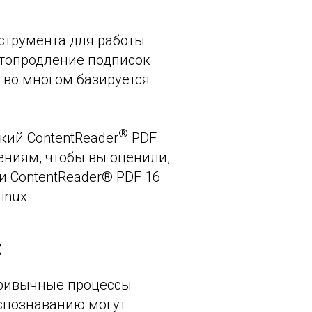
струмента для работы
втопродление подписок
т во многом базируется
®
ский ContentReader
PDF
ениям, чтобы вы оценили,
и ContentReader® PDF 16
inux.
t
привычные процессы
аспознаванию могут