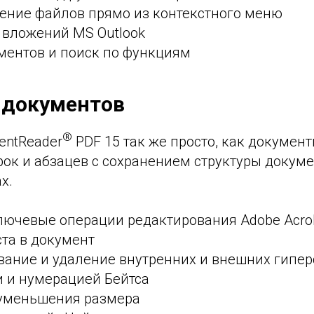
ение файлов прямо из контекстного меню
 вложений MS Outlook
ментов и поиск по функциям
 документов
®
entReader
PDF 15 так же просто, как документ
трок и абзацев с сохранением структуры докуме
х.
лючевые операции редактирования Adobe Acrob
ста в документ
вание и удаление внутренних и внешних гипе
и и нумерацией Бейтса
 уменьшения размера