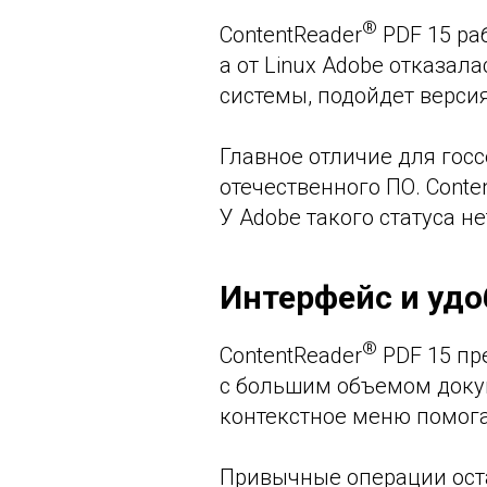
®
ContentReader
PDF 15 ра
а от Linux Adobe отказал
системы, подойдет версия
Главное отличие для гос
отечественного ПО. Conte
У Adobe такого статуса не
Интерфейс и удо
®
ContentReader
PDF 15 пр
с большим объемом доку
контекстное меню помога
Привычные операции оста