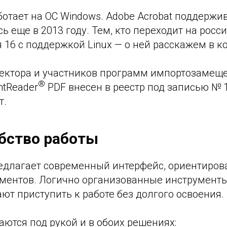
ботает на ОС Windows. Adobe Acrobat поддержи
ась еще в 2013 году. Тем, кто переходит на ро
 16 с поддержкой Linux — о ней расскажем в к
сектора и участников программ импортозамеще
®
ntReader
PDF внесен в реестр под записью № 17
т.
бство работы
едлагает современный интерфейс, ориентиров
ментов. Логично организованные инструменты
ют приступить к работе без долгого освоения.
ются под рукой и в обоих решениях: