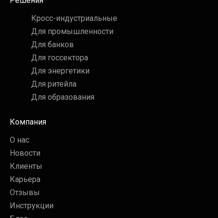
Решения
Кросс-индустриальные
Для промышленности
Для банков
Для госсектора
Для энергетики
Для ритейла
Для образования
Компания
+7 499 322-02-05
О нас
office@contentai.ru
Новости
пн-пт 09:00–18:00
Клиенты
Москва, Преображенская площадь, д.
Карьера
8,
Отзывы
БЦ «ПРЕО 8», 4 этаж, блок А
Смотреть на карте
Инструкции